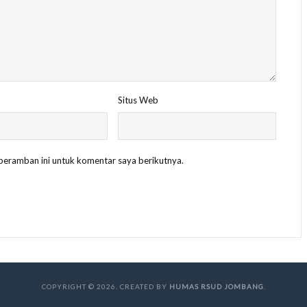
Situs Web
peramban ini untuk komentar saya berikutnya.
COPYRIGHT © 2026. CREATED BY
HUMAS RSUD JOMBANG
.