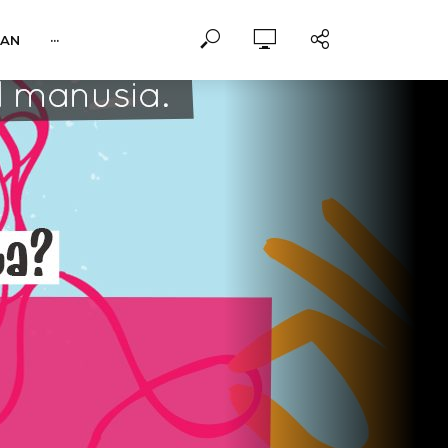
NAN
···