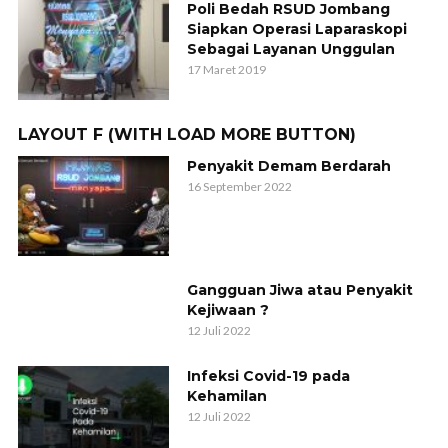
Poli Bedah RSUD Jombang
Siapkan Operasi Laparaskopi
Sebagai Layanan Unggulan
17 Maret 2019
LAYOUT F (WITH LOAD MORE BUTTON)
Penyakit Demam Berdarah
16 September 2022
Gangguan Jiwa atau Penyakit
Kejiwaan ?
12 Juli 2022
Infeksi Covid-19 pada
Kehamilan
12 Juli 2022