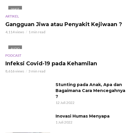
IMAGE
ARTIKEL
Gangguan Jiwa atau Penyakit Kejiwaan ?
4,114 views
1 min read
AUDIO
PODCAST
Infeksi Covid-19 pada Kehamilan
8,616 views
3 min read
Stunting pada Anak, Apa dan
Bagaimana Cara Mencegahnya
?
12 Juli 2022
Inovasi Humas Menyapa
1 Juli 2022